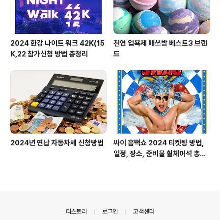
2024 한강 나이트 워크 42K(15
천연 입욕제 배쓰밤 베스트3 브랜
K,22 참가신청 방법 총정리
드
2024년 연납 자동차세 신청방법
싸이 흠뻑쇼 2024 티켓팅 방법,
일정, 장소, 준비물 휠체어석 총정
리
의안내
티스토리
로그인
고객센터