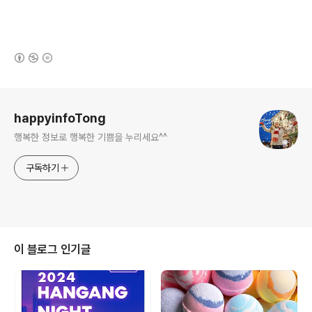
(새창열림)
로그 정보
happyinfoTong
행복한 정보로 행복한 기쁨을 누리세요^^
구독하기
이 블로그 인기글