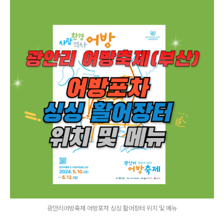
광안리어방축제 어방포차 싱싱 활어장터 위치 및 메뉴